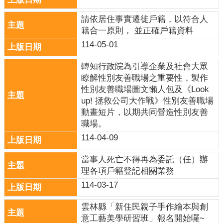
口
請依居住事實遷徙戶籍，以符合人
統
籍合一原則， 並正確戶籍資料
計
114-05-01
最
新
轉知行政院為引導企業及社會大眾
消
瞭解性別友善職場之重要性，製作
息
性別友善職場圖文懶人包及《Look
up! 拯救公司大作戰》性別友善職場
公
動畫短片，以期共同營造性別友善
開
職場。
資
114-04-09
訊
當事人死亡不得再為委託（任）辦
主
理各項戶籍登記相關業務
題
專
114-03-17
區
雲林縣「新住民親子手作繪本與創
民
意工藝美學研習班」報名開始囉~