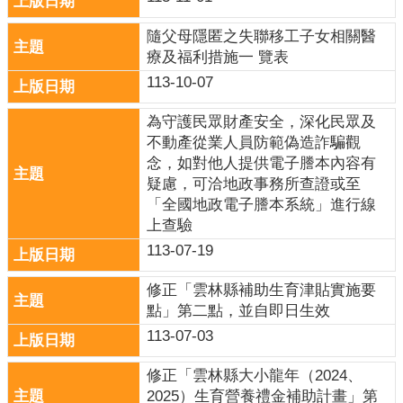
關
連
隨父母隱匿之失聯移工子女相關醫
結
療及福利措施一 覽表
雲
113-10-07
林
縣
為守護民眾財產安全，深化民眾及
戶
不動產從業人員防範偽造詐騙觀
政
念，如對他人提供電子謄本內容有
入
疑慮，可洽地政事務所查證或至
口
「全國地政電子謄本系統」進行線
資
上查驗
訊
113-07-19
網
修正「雲林縣補助生育津貼實施要
隱
點」第二點，並自即日生效
私
113-07-03
權
保
修正「雲林縣大小龍年（2024、
護
2025）生育營養禮金補助計畫」第