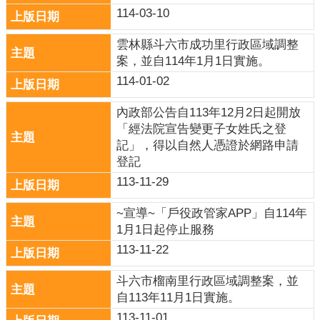
意
114-03-10
交
流
雲林縣斗六市成功里行政區域調整
案，並自114年1月1日實施。
相
114-01-02
關
連
內政部公告自113年12月2日起開放
結
「經法院宣告變更子女姓氏之登
記」，得以自然人憑證於網路申請
網
登記
站
113-11-29
導
覽
~宣導~「戶役政管家APP」自114年
檢
1月1日起停止服務
索
113-11-22
查
詢
斗六市榴南里行政區域調整案，並
自113年11月1日實施。
相
113-11-01