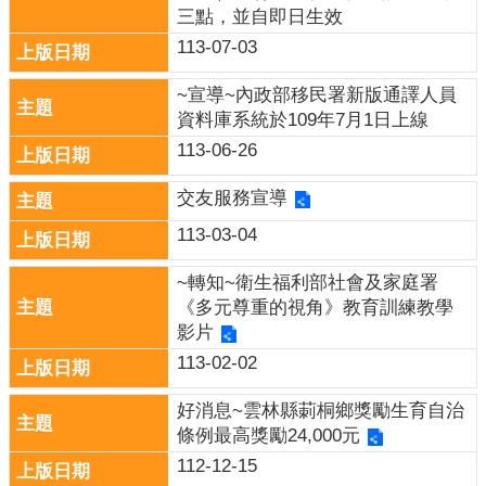
政
三點，並自即日生效
策
113-07-03
網
~宣導~內政部移民署新版通譯人員
站
資料庫系統於109年7月1日上線
安
113-06-26
全
政
交友服務宣導
策
113-03-04
政
府
~轉知~衛生福利部社會及家庭署
網
《多元尊重的視角》教育訓練教學
站
影片
資
113-02-02
料
開
好消息~雲林縣莿桐鄉獎勵生育自治
放
條例最高獎勵24,000元
宣
112-12-15
告