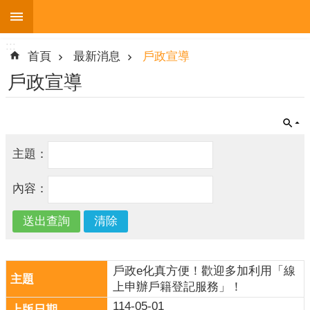
:::
跳到主要內容區塊
:::
進
首頁
最新消息
戶政宣導
階
搜
戶政宣導
尋
主題：
機
關
內容：
簡
介
便
民
服
戶政e化真方便！歡迎多加利用「線
務
上申辦戶籍登記服務」！
114-05-01
人