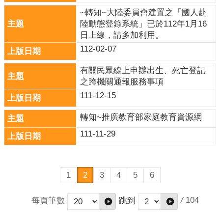
~轉知~大陸委員會建置之「國人赴
陸動態登錄系統」已於112年1月16
日上線，請多加利用。
112-02-07
有關民眾線上申辦出生、死亡登記
之跨機關通報服務事項
111-12-15
轉知~推廣教育部家庭教育資源網
111-11-29
1
2
3
4
5
6
/
104
每頁筆數
跳到