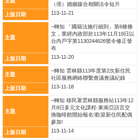
意
（境）婚姻媒合相關法令短片
交
113-11-21
流
~轉知 「國籍法施行細則」第6條條
相
文，業經內政部於113年11月19日以
關
台內戶字第1130244626號令修正發
連
布
結
113-11-20
網
~轉知 雲林縣113年度第2次新住民
站
社區服務網絡聯繫會議會議紀錄
導
113-11-18
覽
檢
~轉知 移民署雲林縣服務站113年12
索
月8日多元文化課程-東南亞語言交
查
換咖啡館開始報名!歡迎新住民配偶
詢
參加!
113-11-14
相