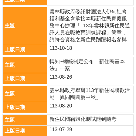
政
策
雲林縣政府委託財團法人伊甸社會
福利基金會承接本縣新住民家庭服
網
務中心辦理「113年雲林縣新住民通
站
譯人員在職教育訓練課程」簡章，
安
請符合資格之新住民踴躍報名參與
全
113-10-18
政
策
轉知~總統制定公布「新住民基本
法」一案
政
府
113-08-26
網
站
雲林縣政府舉辦113年新住民聯歡活
資
動「異同團圓慶中秋」
料
113-08-20
開
放
新住民國籍歸化測試隨到隨考
宣
113-07-29
告