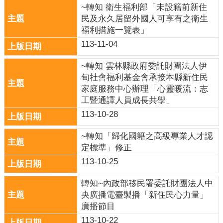
關
~轉知 衛生福利部「未設籍前新住
連
民及永久居留外國人可享有之衛生
結
福利措施一覽表」
113-11-04
雲
林
~轉知 雲林縣政府委託財團法人伊
縣
甸社會福利基金會承接本縣新住民
戶
家庭服務中心辦理「心靈暖流：志
政
工暨通譯人員成長共學」
入
口
113-10-28
資
訊
~轉知「歸化國籍之高級專業人才認
網
定標準」修正
113-10-25
隱
私
轉知~內政部移民署委託財團法人中
權
央廣播電臺製播「新住民心力量」
保
廣播節目
護
113-10-22