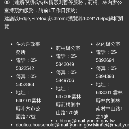
00（連續假期或特殊情形則暫停服務，莿桐、林內辦公
室採預約服務，請前1工作日預約）
建議以Edge,Firefox或Chrome瀏覽器1024*768px解析瀏
覽
斗六戶政事
林內辦公室
莿桐辦公室
務所
電話：05-
電話：05-
電話：05-
5892694
5842049
5322542
傳真：05-
傳真：05-
傳真：05-
5894393
5849706
5352883
地址：
地址：
地址：
643001 雲林
647008雲林
640101雲林
縣林內鄉林
縣莿桐鄉中
縣斗六市公
南村中山路1
山路170號
園路77號
之1號
cihtong@mail.yunlin.gov.tw
douliou.household@mail.yunlin.gov.tw
linnei@mail.yun