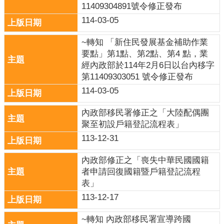
11409304891號令修正發布
口
114-03-05
統
計
~轉知 「新住民發展基金補助作業
最
要點」第1點、第2點、第4 點，業
新
經內政部於114年2月6日以台內移字
消
第11409303051 號令修正發布
息
114-03-05
公
內政部移民署修正之「大陸配偶團
開
聚至初設戶籍登記流程表」
資
113-12-31
訊
內政部修正之「喪失中華民國國籍
主
者申請回復國籍暨戶籍登記流程
題
表」
專
區
113-12-17
民
~轉知 內政部移民署宣導跨國