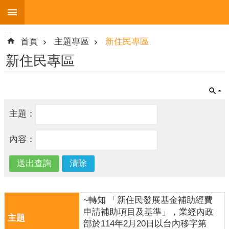
:::
跳到主要內容區塊
:::
進
首頁
主題專區
新住民專區
階
搜
新住民專區
尋
主題：
機
關
內容：
簡
介
便
民
服
~轉知 「新住民發展基金補助經費
務
申請補助項目及基準」，業經內政
部於114年2月20日以台內移字第
人