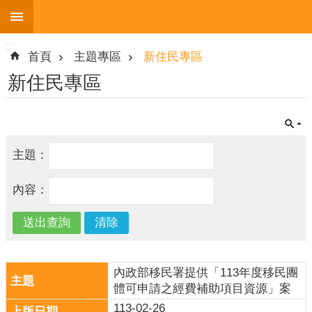
:::
跳到主要內容區塊
:::
進
首頁
主題專區
新住民專區
階
搜
新住民專區
尋
主題：
機
關
內容：
簡
介
便
民
服
內政部移民署提供「113年度移民團
務
體可申請之經費補助項目資源」案
113-02-26
人