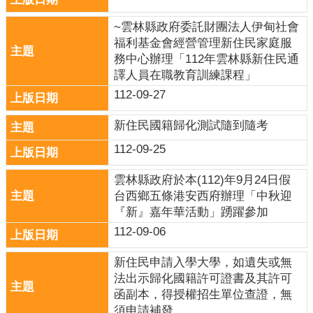
口
~雲林縣政府委託財團法人伊甸社會
統
福利基金會經營管理新住民家庭服
計
務中心辦理「112年雲林縣新住民通
最
譯人員在職教育訓練課程」
新
112-09-27
消
息
新住民國籍歸化測試隨到隨考
112-09-25
公
開
雲林縣政府於本(112)年9月24日假
資
台西鄉五條港安西府辦理「中秋迎
訊
『新』嘉年華活動」踴躍參加
主
112-09-06
題
專
新住民申請入學大學，如遺失或無
區
法出示歸化國籍許可證書及其許可
函副本，得授權招生單位查證，無
民
須申請補發。