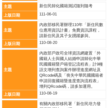
政
新住民歸化國籍測試隨到隨考
策
111-06-01
網
站
內政部移民署辦理110年「新住民數
安
位應用資訊計畫」免費資訊課程，
全
請新住民及其子女踴躍參與。
政
110-08-20
策
內政部戶政司全球資訊網建置「外
政
國籍人士與國人結婚申請歸化中華
府
民國國籍暨戶籍登記流程表」計9種
網
語文增列查詢案件辦理進度網址及
站
QRcode碼及「喪失中華民國國籍者
資
申請回復國籍暨進度查詢流程表」
料
增列QRcode碼，請多加運用。
開
110-08-19
放
宣
有關內政部移民署「新住民培力發
告