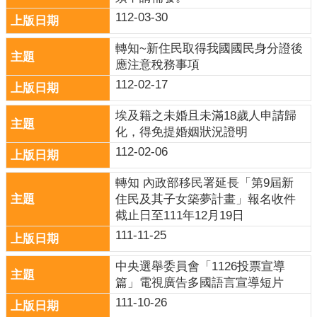
意
112-03-30
交
流
轉知~新住民取得我國國民身分證後
應注意稅務事項
相
關
112-02-17
連
結
埃及籍之未婚且未滿18歲人申請歸
化，得免提婚姻狀況證明
網
112-02-06
站
導
轉知 內政部移民署延長「第9屆新
覽
住民及其子女築夢計畫」報名收件
截止日至111年12月19日
檢
111-11-25
索
查
中央選舉委員會「1126投票宣導
詢
篇」電視廣告多國語言宣導短片
111-10-26
相