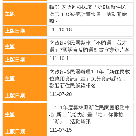
關
轉知 內政部移民署「第9屆新住民
連
及其子女築夢計畫報名」活動開始
結
囉~
雲
111-10-18
林
縣
內政部移民署製作「不賄選，我才
戶
選」7國語言反賄選動畫宣導短片案
政
111-10-11
入
口
內政部移民署辦理111年「新住民數
資
位應用資訊計畫」免費資訊課程，
訊
歡迎新住民踴躍報名
網
111-07-28
隱
「111年度雲林縣新住民家庭服務中
私
心-新二代培力計畫『培』你趣旅
權
『新』」活動資訊
保
111-07-15
護