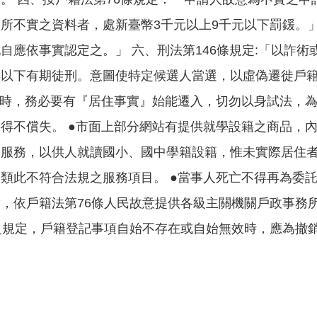
所不實之資料者，處新臺幣3千元以上9千元以下罰鍰。」
自應依事實認定之。」 六、刑法第146條規定:「以詐
年以下有期徒刑。意圖使特定候選人當選，以虛偽遷徙戶
記時，務必要有『居住事實』始能遷入，切勿以身試法，
得不償失。 ●市面上部分網站有提供就學設籍之商品，
詢服務，以供人就讀國小、國中學籍設籍，惟未實際居住
類此不符合法規之服務項目。 ●當事人死亡不得再為委託
，依戶籍法第76條人民故意提供各級主關機關戶政事務
之規定，戶籍登記事項自始不存在或自始無效時，應為撤