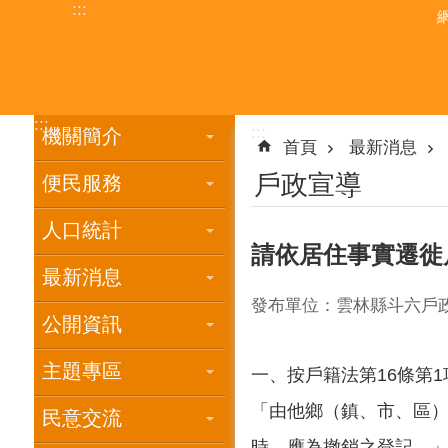
:::
跳到主要內容區塊
:::
:::
機關簡介
首頁
最新消息
戶政宣導
便民服務
人口統計
請依居住事實遷徙
最新消息
發布單位：雲林縣斗六戶
公開資訊
主題專區
一、按戶籍法第16條第
「由他鄉（鎮、市、區）
民意交流
時，應為撤銷之登記。」