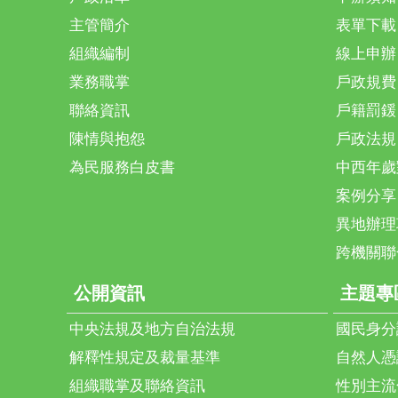
主管簡介
表單下載
組織編制
線上申辦
業務職掌
戶政規費
聯絡資訊
戶籍罰鍰
陳情與抱怨
戶政法規
為民服務白皮書
中西年歲
案例分享
異地辦理
跨機關聯
公開資訊
主題專
中央法規及地方自治法規
國民身分
解釋性規定及裁量基準
自然人憑
組織職掌及聯絡資訊
性別主流