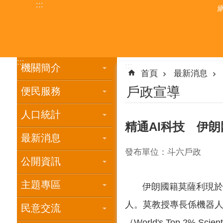
:::
跳到主要內容區塊
:::
:::
機關簡介
首頁
最新消息
戶政宣導
便民服務
人口統計
精通AI科技 伊
最新消息
發布單位：斗六戶政
公開資訊
主題專區
伊朗國籍莫薩利現於雲
人。莫教授專長係機器人
民意交流
（World's Top 