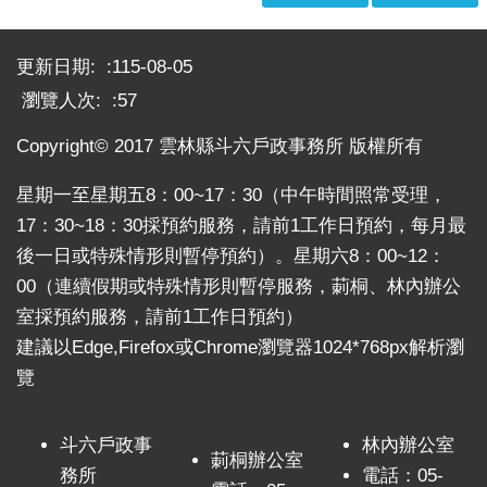
政
策
:::
更新日期:
115-08-05
網
瀏覽人次:
57
站
安
Copyright© 2017 雲林縣斗六戶政事務所 版權所有
全
政
星期一至星期五8：00~17：30（中午時間照常受理，
策
17：30~18：30採預約服務，請前1工作日預約，每月最
政
後一日或特殊情形則暫停預約）。星期六8：00~12：
府
00（連續假期或特殊情形則暫停服務，莿桐、林內辦公
網
室採預約服務，請前1工作日預約）
站
建議以Edge,Firefox或Chrome瀏覽器1024*768px解析瀏
資
料
覽
開
放
斗六戶政事
林內辦公室
宣
莿桐辦公室
告
務所
電話：05-