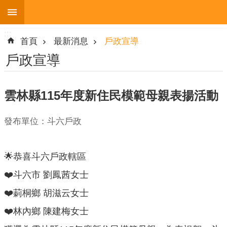
:::
跳到主要內容區塊
:::
進
首頁
最新消息
戶政宣導
階
搜
戶政宣導
尋
雲林縣115年度新住民模範母親表揚活動
機
發布單位：斗六戶政
關
簡
介
🌟恭喜斗六戶政轄區
便
❤️斗六市 劉鳳茜女士
民
❤️莿桐鄉 胡滋云女士
服
務
❤️林內鄉 陳建梅女士
人