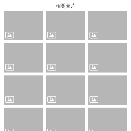
意
相關圖片
交
流
相
關
連
結
網
站
導
覽
檢
索
查
詢
相