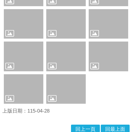
關
連
結
雲
林
縣
戶
政
入
口
資
訊
網
隱
私
上版日期：115-04-28
權
保
護
回上一頁
回最上面