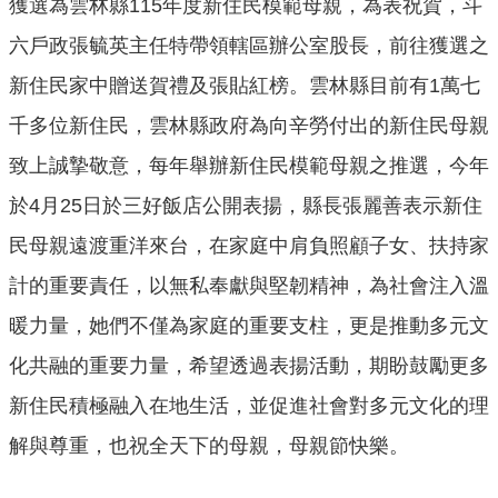
獲選為雲林縣115年度新住民模範母親，為表祝賀，斗
口
六戶政張毓英主任特帶領轄區辦公室股長，前往獲選之
統
計
新住民家中贈送賀禮及張貼紅榜。雲林縣目前有1萬七
最
千多位新住民，雲林縣政府為向辛勞付出的新住民母親
新
致上誠摯敬意，每年舉辦新住民模範母親之推選，今年
消
息
於4月25日於三好飯店公開表揚，縣長張麗善表示新住
公
民母親遠渡重洋來台，在家庭中肩負照顧子女、扶持家
開
計的重要責任，以無私奉獻與堅韌精神，為社會注入溫
資
訊
暖力量，她們不僅為家庭的重要支柱，更是推動多元文
主
化共融的重要力量，希望透過表揚活動，期盼鼓勵更多
題
新住民積極融入在地生活，並促進社會對多元文化的理
專
區
解與尊重，也祝全天下的母親，母親節快樂。
民