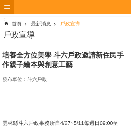
:::
跳到主要內容區塊
:::
進
首頁
最新消息
戶政宣導
階
搜
戶政宣導
尋
培養全方位美學 斗六戶政邀請新住民手
作親子繪本與創意工藝
機
關
發布單位：斗六戶政
簡
介
便
民
服
務
雲林縣斗六戶政事務所自4/27~5/11每週日09:00至
人