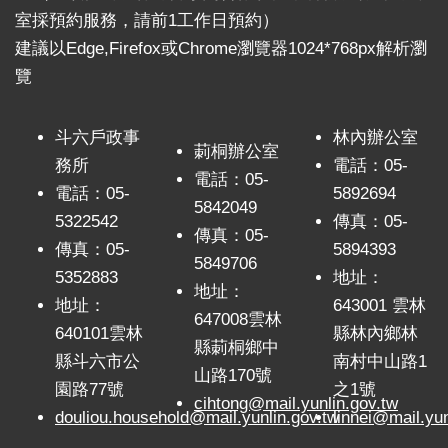
室採預約服務，請前1工作日預約）
建議以Edge,Firefox或Chrome瀏覽器1024*768px解析瀏
覽
斗六戶政事
林內辦公室
莿桐辦公室
務所
電話：05-
電話：05-
電話：05-
5892694
5842049
5322542
傳真：05-
傳真：05-
傳真：05-
5894393
5849706
5352883
地址：
地址：
地址：
643001 雲林
647008雲林
640101雲林
縣林內鄉林
縣莿桐鄉中
縣斗六市公
南村中山路1
山路170號
園路77號
之1號
cihtong@mail.yunlin.gov.tw
douliou.household@mail.yunlin.gov.tw
linnei@mail.yun