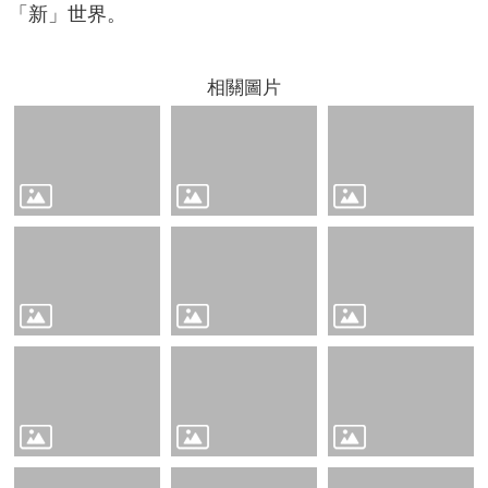
關
「新」世界。
連
結
相關圖片
雲
林
縣
戶
政
入
口
資
訊
網
隱
私
權
保
護