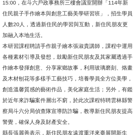
15:00，在斗六戶政事務所三樓會議室開辦「114年新
口
統
住民親子手作繪本與創意工藝美學研習班」，招生學員
計
人數20人，透過新住民的學習與互動，新住民朋友更
最
加融入本地生活。
新
本研習課程聘請手作親子繪本張淑貴講師，課程中運用
消
息
各種素材引導及發想，鼓勵新住民朋友及其家屬透過手
公
作繪本發揮創意、分享家鄉故事，利用玻璃磨刻、烙畫
開
及木材刨花等多樣手工藝技巧，培養學員全方位美學，
資
訊
創造溫馨質感的藝術作品，美化家庭生活；另外，有鑑
主
於近年來詐騙案件層出不窮，於此次課程特聘雲林縣警
題
察局斗六分局偵查隊宣導防詐騙，教導新住民朋友提高
專
區
警覺，確保人身及財產安全。
民
縣長張麗善表示，新住民朋友遠渡重洋來臺展開新生