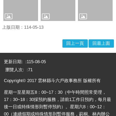
政
策
網
站
上版日期：114-05-13
安
全
政
回上一頁
回最上面
策
:::
政
更新日期:
115-08-05
府
瀏覽人次:
71
網
站
Copyright© 2017 雲林縣斗六戶政事務所 版權所有
資
料
星期一至星期五8：00~17：30（中午時間照常受理，
開
17：30~18：30採預約服務，請前1工作日預約，每月最
放
後一日或特殊情形則暫停預約）。星期六8：00~12：
宣
告
00（連續假期或特殊情形則暫停服務，莿桐、林內辦公