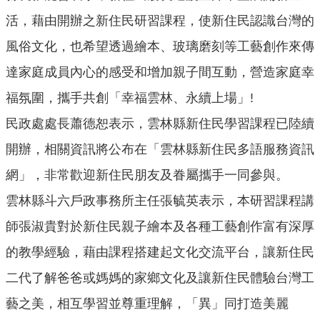
意
活，藉由開辦之新住民研習課程，使新住民認識台灣的
交
流
風俗文化，也希望透過繪本、玻璃磨刻等工藝創作來傳
相
達家庭成員內心的感受和增加親子間互動，營造家庭幸
關
福氛圍，攜手共創「幸福雲林、永續上場」!
連
結
民政處處長蕭德恕表示，雲林縣新住民學習課程已陸續
開辦，相關資訊將公布在「雲林縣新住民多語服務資訊
網
站
網」，非常歡迎新住民朋友及眷屬攜手一同參與。
導
覽
雲林縣斗六戶政事務所主任張毓英表示，本研習課程講
師張淑貴對於新住民親子繪本及各種工藝創作富有深厚
檢
索
的教學經驗，藉由課程搭建起文化交流平台，讓新住民
查
二代了解爸爸或媽媽的家鄉文化及讓新住民體驗台灣工
詢
藝之美，相互學習並尊重理解，「異」同打造美麗
相