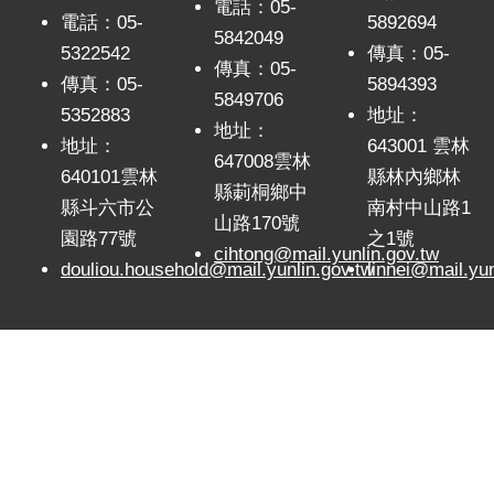
電話：05-
母親們，以堅強與柔韌撐起家庭，是社會中最溫暖且
電話：05-
5892694
5842049
穩定的力量。透過表揚活動，期盼鼓勵更多新住民積
5322542
傳真：05-
傳真：05-
極融入在地生活，並促進社會對多元文化的理解與尊
傳真：05-
5894393
5849706
重。 民政處表示，未來將持續推動新住民相關
5352883
地址：
支持政策與服務，深化關懷機制，營造友善共融的生
地址：
地址：
643001 雲林
活環境，攜手打造幸福宜居的雲林。 本次獲模
647008雲林
640101雲林
縣林內鄉林
範母親表揚名單如下：劉鳳茜、胡滋云、陳建梅、裴
縣莿桐鄉中
縣斗六市公
南村中山路1
氏水、陳玥汝、駱月青、吳素玲、黃氏雪梅、洪明
山路170號
園路77號
之1號
理、黃璋麗、范芸真、姚沛辰、張春華、阮秋妝、阮
cihtong@mail.yunlin.gov.tw
氏垂莊、張氏玉娥、廖金新、林氏麗秋、黃清水、何
douliou.household@mail.yunlin.gov.tw
linnei@mail.yun
少霞、陳美鳳、阮紅巧、翁霞、陳家榆、姚麗杰、陳
家宥、許婧、彭登芳、黃青青、方華秋。