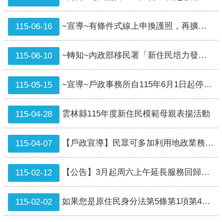
口
統
~宣導~有條件式線上申換護照，再擴大適用對象
115-06-16
計
最
~轉知~內政部移民署「新住民培力發展資訊網」
115-06-10
新
消
~宣導~戶政事務所自115年6月1日起停止人工受理「入出國自動查驗通關註冊服務」
115-05-15
息
公
雲林縣115年度新住民模範母親表揚活動
115-04-28
開
資
訊
【戶政宣導】民眾可多加利用地政業務線上聲明等替代申辦印鑑證明措施，可免去奔波往返戶政之不便！
115-04-07
主
題
【公告】3月起周六上午延長服務回歸由斗六中心所受理
115-02-12
專
區
如果您是原住民身分法第5條第1項第4款規定適用對象，惟姓名尚未取用傳統名字或從具有原住民身分之父或母之姓者，請詳閱本訊息。
115-02-02
民