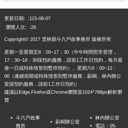
她指出，新住民母親在異地生活須面對語言、文化
:::
及生活適應等挑戰，仍努力融入在地社會，展現柔韌
更新日期:
兼具的生命力。每位受表揚者背後都有動人的故事，
115-08-07
不僅撐起家庭，也為社會帶來穩定與正向力量。她也
瀏覽人次:
26
回憶，早在擔任立法委員期間，即透過日頭花姐妹協
Copyright© 2017 雲林縣斗六戶政事務所 版權所有
會發掘並表揚新住民模範母親，深獲各界肯定；擔任
縣長後持續擴大辦理，讓更多優秀典範被看見，並傳
星期一至星期五8：00~17：30（中午時間照常受理，
達對新住民族群的尊重與關懷。本次獲表揚的30位母
17：30~18：30採預約服務，請前1工作日預約，每月最
親，每一位都在生命歷程中展現「為母則強」的精
後一日或特殊情形則暫停預約）。星期六8：00~12：
神，以堅毅與愛，寫下感人至深的生命篇章。
來自印尼的吳素玲女士，面對孩子病痛與離世的重
00（連續假期或特殊情形則暫停服務，莿桐、林內辦公
大打擊，仍堅強走出傷痛，考取專業證照並投入服務
室採預約服務，請前1工作日預約）
他人；來自越南的阮氏垂莊女士，與家人辛勤經營資
建議以Edge,Firefox或Chrome瀏覽器1024*768px解析瀏
源回收工作，並投身公益回饋社會；阮紅巧女士則撐
覽
起家庭農園，並長期關懷弱勢族群；來自福建的陳家
宥女士，在歷經人生低谷後勇敢重生，獨力扶養子女
斗六戶政事
林內辦公室
成長。 民政處長蕭德恕表示，雲林縣長期推動
莿桐辦公室
新住民模範母親表揚，具指標性意義。今年受表揚的
務所
電話：05-