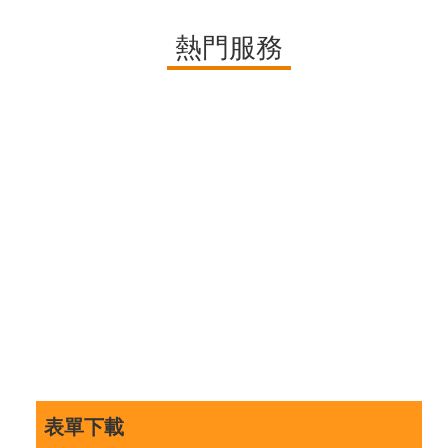
政
策
熱門服務
網
站
安
全
政
策
政
府
網
站
資
料
開
放
宣
表單下載
告