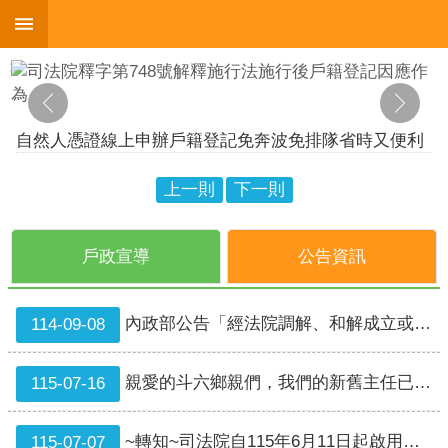
:::
跳到主要內容區塊
:::
進
階
搜
尋
雲林縣各戶政事務所自即日起提供週六延長服務、平日夜間預約服務及預約假日結婚登記
自然人憑證到期免擔心!內政部指出，自然人憑證屆滿5年，可於線上申請展期；屆滿8年者，也可於線上辦理續卡及繳費，內政部憑證管理中心將以掛號郵寄新卡給民眾，無須到戶政事務所辦理，可減少外出，為防疫共同努力。
上一則
下一則
自然人憑證線上申辦戶籍登記免奔波免排隊省時又便利
機
關
戶政宣導
公告資訊
簡
介
內政部公告「經法院調解、和解成立或裁判確定之收養撤銷登記」，得由民眾以自然人憑證於網路申請登記案
114-09-08
便
民
服
親愛的斗六鄉親們，我們的新舊主任已經完成交接儀式囉!
115-07-16
務
~轉知~司法院自115年6月11日起啟用法院以「司法院電子訴 訟文書（含線上起訴）服務平台」傳送民事開庭通知書功能
115-07-07
人