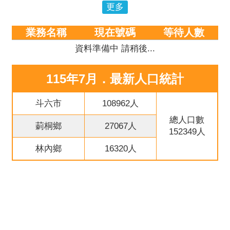
意
更多
交
流
業務名稱
現在號碼
等待人數
相
資料準備中 請稍後...
關
連
115年7月．最新人口統計
結
斗六市
108962人
網
站
總人口數
莿桐鄉
27067人
導
152349人
覽
林內鄉
16320人
檢
索
查
詢
相