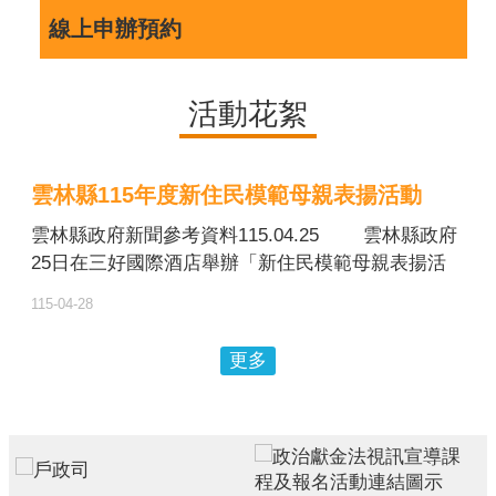
線上申辦預約
活動花絮
雲林縣115年度新住民模範母親表揚活動
雲林縣政府新聞參考資料115.04.25 雲林縣政府
25日在三好國際酒店舉辦「新住民模範母親表揚活
動」，由縣長張麗善親自頒獎，表揚30位來自不同國
115-04-28
家的新住民母親，感謝她們遠渡重洋來台，在家庭中
肩負照顧子女、扶持家計的重要責任，以無私奉獻與
更多
堅韌精神，為社會注入溫暖力量。 張麗善縣長
表示，雲林縣有超過1萬7千位新住民在此落地生根，
不僅是家庭的重要支柱，更是推動多元文化共融的重
要力量。縣府已連續8年於母親節前夕辦理表揚活
動，向辛勞付出的新住民母親致上誠摯敬意。