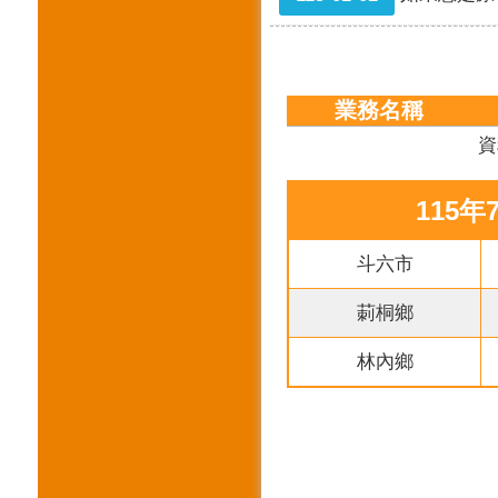
業務名稱
資
115
斗六市
莿桐鄉
林內鄉