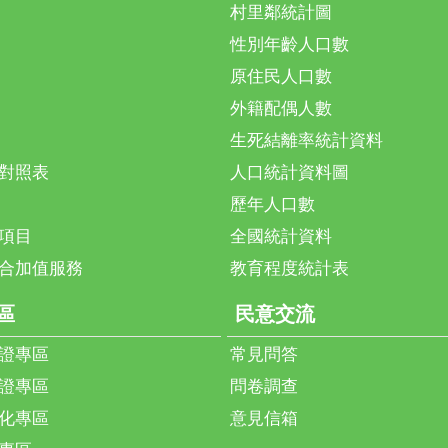
撐起家庭，是
村里鄰統計圖
鼓勵更多新住
性別年齡人口數
解與尊重。
原住民人口數
策與服務，深
外籍配偶人數
幸福宜居的
胡滋云、陳建
生死結離率統計資料
梅、洪明理、
對照表
人口統計資料圖
垂莊、張氏玉
歷年人口數
鳳、阮紅巧、
項目
全國統計資料
黃青青、方華
合加值服務
教育程度統計表
區
民意交流
證專區
常見問答
證專區
問卷調查
化專區
意見信箱