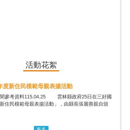
活動花絮
5年度新住民模範母親表揚活動
聞參考資料115.04.25 雲林縣政府25日在三好國
新住民模範母親表揚活動」，由縣長張麗善親自頒
位來自不同國家的新住民母親，感謝她們遠渡重洋來
肩負照顧子女、扶持家計的重要責任，以無私奉獻
，為社會注入溫暖力量。 張麗善縣長表示，雲林
更多