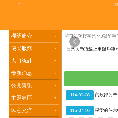
:::
跳到主要內容區塊
:::
:::
機關簡介
便民服務
雲林縣各戶政事務所自即
人口統計
自然人憑證線上申辦戶籍
最新消息
公開資訊
內政部公告
114-09-08
主題專區
民意交流
親愛的斗六
115-07-16