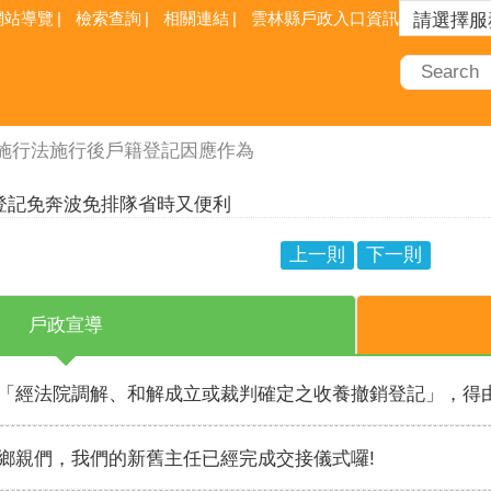
網站導覽
檢索查詢
相關連結
雲林縣戶政入口資訊網
日起提供週六延長服務、平日夜間預約服務及預約假日結婚
上一則
下一則
登記免奔波免排隊省時又便利
戶政宣導
「經法院調解、和解成立或裁判確定之收養撤銷登記」，得
鄉親們，我們的新舊主任已經完成交接儀式囉!