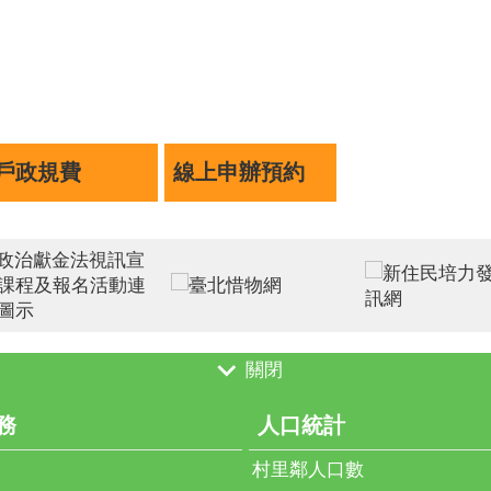
縣有超過1萬
柱，更是推動
前夕辦理表
她指出，新住
挑戰，仍努力
揚者背後都有
戶政規費
線上申辦預約
正向力量。她
妹協會發掘並
持續擴大辦理
尊重與關懷。
現「為母則強
章。 來自
擊，仍堅強走
的阮氏垂莊女
關閉
饋社會；阮紅
自福建的陳家
務
人口統計
女成長。 
村里鄰人口數
母親表揚，具