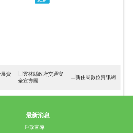
7千位新住民在此落地生根，不僅是家庭的重要支
多元文化共融的重要力量。縣府已連續8年於母親節
揚活動，向辛勞付出的新住民母親致上誠摯敬意。
民母親在異地生活須面對語言、文化及生活適應等
融入在地社會，展現柔韌兼具的生命力。每位受表
動人的故事，不僅撐起家庭，也為社會帶來穩定與
也回憶，早在擔任立法委員期間，即透過日頭花姐
表揚新住民模範母親，深獲各界肯定；擔任縣長後
，讓更多優秀典範被看見，並傳達對新住民族群的
本次獲表揚的30位母親，每一位都在生命歷程中展
」的精神，以堅毅與愛，寫下感人至深的生命篇
印尼的吳素玲女士，面對孩子病痛與離世的重大打
出傷痛，考取專業證照並投入服務他人；來自越南
士，與家人辛勤經營資源回收工作，並投身公益回
巧女士則撐起家庭農園，並長期關懷弱勢族群；來
宥女士，在歷經人生低谷後勇敢重生，獨力扶養子
最新消息
民政處長蕭德恕表示，雲林縣長期推動新住民模範
戶政宣導
指標性意義。今年受表揚的母親們，以堅強與柔韌