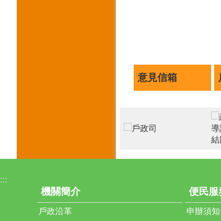
意見信箱
:::
機關簡介
便民服
戶政沿革
申辦須知