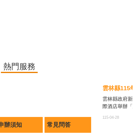
熱門服務
雲林縣11
雲林縣政府新
際酒店舉辦「
獎，表揚30
115-04-28
台，在家庭中
申辦須知
常見問答
與堅韌精神