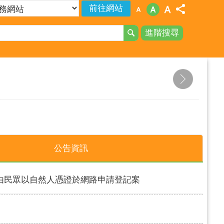
進階搜尋
登記
自然人憑證到期免擔心!內政部指出，自然人憑證屆滿5年，可於線上申請展期；屆滿8年者，也可於線上辦理續卡及繳費，內政部憑證管理中心將以掛號郵寄新卡給民眾，無須到戶政事務所辦理，可減少外出，為防疫共同努力。
公告資訊
由民眾以自然人憑證於網路申請登記案