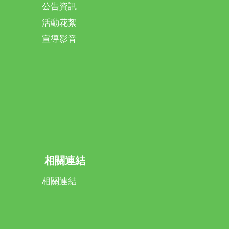
社會中最溫暖且穩定的力量。透過表揚活動，期盼
公告資訊
民積極融入在地生活，並促進社會對多元文化的理
活動花絮
 民政處表示，未來將持續推動新住民相關支持政
宣導影音
化關懷機制，營造友善共融的生活環境，攜手打造
雲林。 本次獲模範母親表揚名單如下：劉鳳茜、
梅、裴氏水、陳玥汝、駱月青、吳素玲、黃氏雪
黃璋麗、范芸真、姚沛辰、張春華、阮秋妝、阮氏
娥、廖金新、林氏麗秋、黃清水、何少霞、陳美
翁霞、陳家榆、姚麗杰、陳家宥、許婧、彭登芳、
秋。
相關連結
相關連結