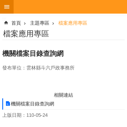
:::
跳到主要內容區塊
:::
進
首頁
主題專區
檔案應用專區
階
搜
檔案應用專區
尋
機關檔案目錄查詢網
機
發布單位：雲林縣斗六戶政事務所
關
簡
介
相關連結
便
民
機關檔案目錄查詢網
服
務
上版日期：110-05-24
人