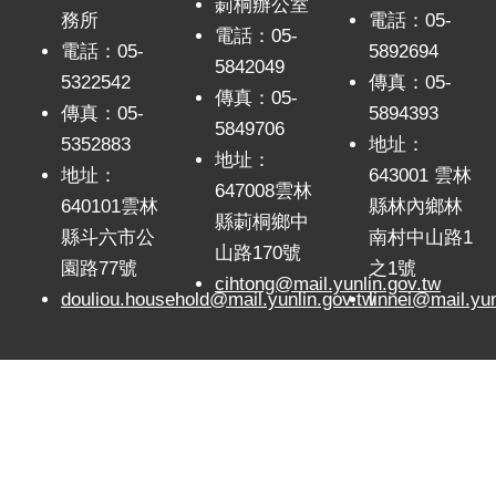
莿桐辦公室
意
務所
電話：05-
交
電話：05-
電話：05-
5892694
流
5842049
5322542
傳真：05-
傳真：05-
相
傳真：05-
5894393
5849706
關
5352883
地址：
連
地址：
地址：
643001 雲林
結
647008雲林
640101雲林
縣林內鄉林
縣莿桐鄉中
網
縣斗六市公
南村中山路1
山路170號
站
園路77號
之1號
導
cihtong@mail.yunlin.gov.tw
douliou.household@mail.yunlin.gov.tw
linnei@mail.yun
覽
檢
索
查
詢
相