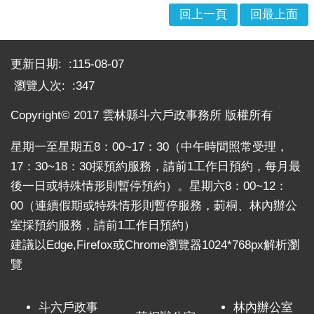
口
回上一頁
回最上面
統
計
:::
更新日期:
115-08-07
最
瀏覽人次:
347
新
消
Copyright© 2017 雲林縣斗六戶政事務所 版權所有
息
星期一至星期五8：00~17：30（中午時間照常受理，
公
17：30~18：30採預約服務，請前1工作日預約，每月最
開
資
後一日或特殊情形則暫停預約）。星期六8：00~12：
訊
00（連續假期或特殊情形則暫停服務，莿桐、林內辦公
室採預約服務，請前1工作日預約）
主
題
建議以Edge,Firefox或Chrome瀏覽器1024*768px解析瀏
專
覽
區
民
斗六戶政事
林內辦公室