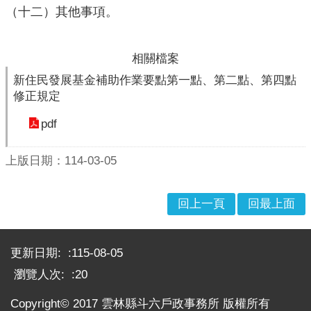
政
（十二）其他事項。
策
網
相關檔案
站
新住民發展基金補助作業要點第一點、第二點、第四點
安
修正規定
全
政
pdf
策
政
上版日期：114-03-05
府
網
回上一頁
回最上面
站
資
:::
料
更新日期:
115-08-05
開
放
瀏覽人次:
20
宣
告
Copyright© 2017 雲林縣斗六戶政事務所 版權所有