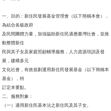
口
統
一、目的：新住民發展基金管理會（以下簡稱本會），
計
為結合各級政府
最
新
及民間團體力量，加強協助新住民適應臺灣社會，並推
消
動整體新住
息
民與其子女及家庭照顧輔導服務，人力資源培訓及發
公
開
展，建構多元
資
文化社會，有效規劃運用新住民發展基金（以下簡稱本
訊
基金），特
主
題
訂定本要點。
專
二、服務對象：
區
（一）適用新住民基本法之新住民及其子女。
民