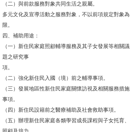
意
（二）與前款服務對象共同生活之親屬。
交
多元文化及宣導活動之服務對象，不以前項規定對象為
流
限。
相
關
四、補助用途：
連
（一）新住民家庭照顧輔導服務及其子女發展等相關議
結
題之研究事
網
項。
站
導
（二）強化新住民入國（境）前之輔導事項。
覽
（三）發展地區性新住民家庭關懷訪視及相關服務措施
檢
事項。
索
查
（四）新住民設籍前之醫療補助及社會救助事項。
詢
（五）辦理新住民家庭各類學習成長課程與子女托育、
相
照顧及培力