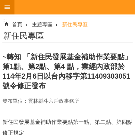
:::
跳到主要內容區塊
:::
進
首頁
主題專區
新住民專區
階
搜
新住民專區
尋
~轉知 「新住民發展基金補助作業要點」
第1點、第2點、第4 點，業經內政部於
機
114年2月6日以台內移字第11409303051
關
簡
號令修正發布
介
發布單位：雲林縣斗六戶政事務所
便
民
服
新住民發展基金補助作業要點第一點、第二點、第四點
務
修正規定
人