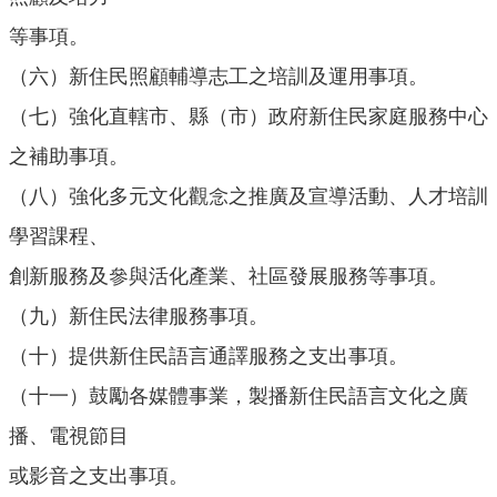
關
連
等事項。
結
（六）新住民照顧輔導志工之培訓及運用事項。
雲
（七）強化直轄市、縣（市）政府新住民家庭服務中心
林
縣
之補助事項。
戶
（八）強化多元文化觀念之推廣及宣導活動、人才培訓
政
入
學習課程、
口
創新服務及參與活化產業、社區發展服務等事項。
資
訊
（九）新住民法律服務事項。
網
（十）提供新住民語言通譯服務之支出事項。
隱
（十一）鼓勵各媒體事業，製播新住民語言文化之廣
私
權
播、電視節目
保
或影音之支出事項。
護