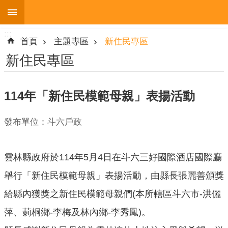
:::
跳到主要內容區塊
:::
進
首頁
主題專區
新住民專區
階
搜
新住民專區
尋
114年「新住民模範母親」表揚活動
機
發布單位：斗六戶政
關
簡
介
雲林縣政府於114年5月4日在斗六三好國際酒店國際廳
便
舉行「新住民模範母親」表揚活動，由縣長張麗善頒獎
民
給縣內獲獎之新住民模範母親們(本所轄區斗六市-洪儷
服
務
萍、莿桐鄉-李梅及林內鄉-李秀鳳)。
人