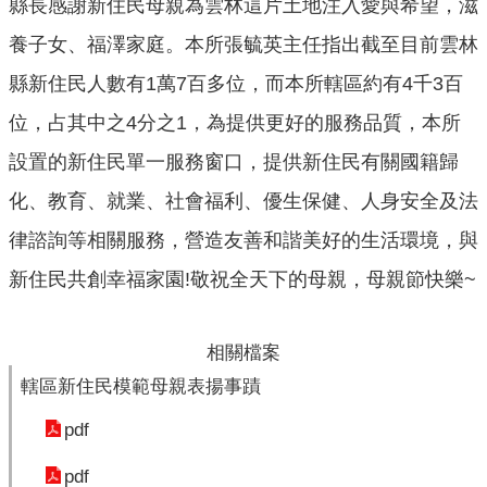
縣長感謝新住民母親為雲林這片土地注入愛與希望，滋
口
養子女、福澤家庭。本所張毓英主任指出截至目前雲林
統
計
縣新住民人數有1萬7百多位，而本所轄區約有4千3百
最
位，占其中之4分之1，為提供更好的服務品質，本所
新
設置的新住民單一服務窗口，提供新住民有關國籍歸
消
息
化、教育、就業、社會福利、優生保健、人身安全及法
公
律諮詢等相關服務，營造友善和諧美好的生活環境，與
開
新住民共創幸福家園!敬祝全天下的母親，母親節快樂~
資
訊
主
相關檔案
題
轄區新住民模範母親表揚事蹟
專
區
pdf
民
pdf