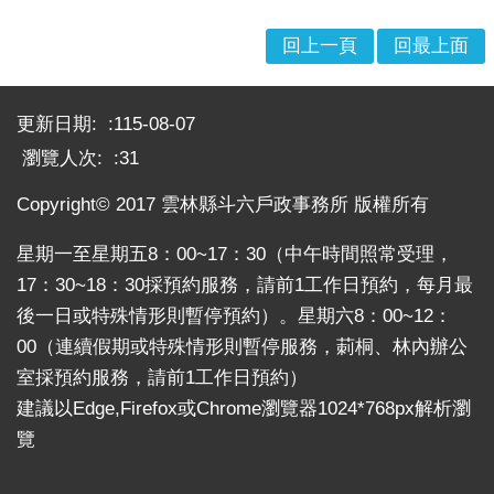
關
連
回上一頁
回最上面
結
:::
雲
林
更新日期:
115-08-07
縣
瀏覽人次:
31
戶
政
Copyright© 2017 雲林縣斗六戶政事務所 版權所有
入
口
星期一至星期五8：00~17：30（中午時間照常受理，
資
17：30~18：30採預約服務，請前1工作日預約，每月最
訊
後一日或特殊情形則暫停預約）。星期六8：00~12：
網
00（連續假期或特殊情形則暫停服務，莿桐、林內辦公
室採預約服務，請前1工作日預約）
隱
私
建議以Edge,Firefox或Chrome瀏覽器1024*768px解析瀏
權
覽
保
護