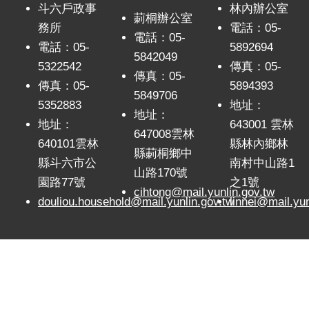
政
斗六戶政事
林內辦公室
莿桐辦公室
策
務所
電話：05-
電話：05-
電話：05-
5892694
網
5842049
5322542
傳真：05-
站
傳真：05-
安
傳真：05-
5894393
5849706
全
5352883
地址：
政
地址：
地址：
643001 雲林
策
647008雲林
640101雲林
縣林內鄉林
縣莿桐鄉中
政
縣斗六市公
南村中山路1
山路170號
府
園路77號
之1號
網
cihtong@mail.yunlin.gov.tw
douliou.household@mail.yunlin.gov.tw
linnei@mail.yun
站
資
料
開
放
宣
告