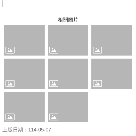
意
交
流
相關圖片
相
關
連
結
網
站
導
覽
檢
索
查
詢
上版日期：114-05-07
相