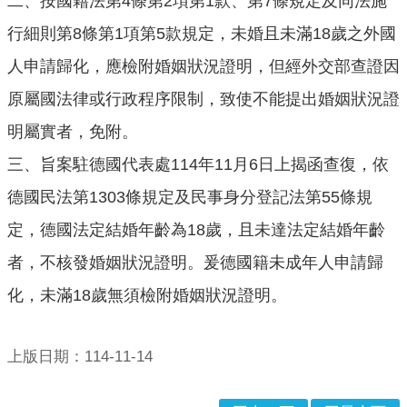
二、按國籍法第4條第2項第1款、第7條規定及同法施
口
行細則第8條第1項第5款規定，未婚且未滿18歲之外國
統
計
人申請歸化，應檢附婚姻狀況證明，但經外交部查證因
最
原屬國法律或行政程序限制，致使不能提出婚姻狀況證
新
明屬實者，免附。
消
息
三、旨案駐德國代表處114年11月6日上揭函查復，依
公
德國民法第1303條規定及民事身分登記法第55條規
開
定，德國法定結婚年齡為18歲，且未達法定結婚年齡
資
訊
者，不核發婚姻狀況證明。爰德國籍未成年人申請歸
化，未滿18歲無須檢附婚姻狀況證明。
主
題
專
上版日期：114-11-14
區
民