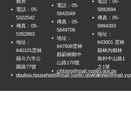
關
務所
電話：05-
電話：05-
連
電話：05-
5892694
5842049
結
5322542
傳真：05-
傳真：05-
傳真：05-
5894393
雲
5849706
林
5352883
地址：
地址：
縣
地址：
643001 雲林
戶
647008雲林
640101雲林
縣林內鄉林
政
縣莿桐鄉中
縣斗六市公
南村中山路1
入
山路170號
口
園路77號
之1號
cihtong@mail.yunlin.gov.tw
資
douliou.household@mail.yunlin.gov.tw
linnei@mail.yun
訊
網
隱
私
權
保
護