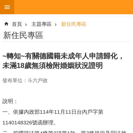
:::
跳到主要內容區塊
:::
進
首頁
主題專區
新住民專區
階
搜
新住民專區
尋
~轉知~有關德國籍未成年人申請歸化，
未滿18歲無須檢附婚姻狀況證明
機
關
發布單位：斗六戶政
簡
介
便
說明：
民
一、依據內政部114年11月11日台內戶字第
服
務
1140148326號函辦理。
人