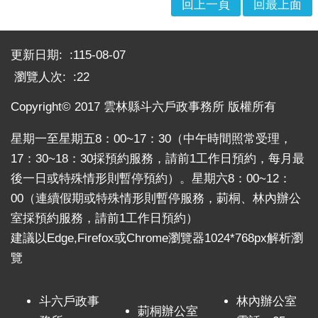
回上一頁
回最上面
意
交
:::
流
更新日期:
115-08-07
相
瀏覽人次:
22
關
連
Copyright© 2017 雲林縣斗六戶政事務所 版權所有
結
星期一至星期五8：00~17：30（中午時間照常受理，
網
17：30~18：30採預約服務，請前1工作日預約，每月最
站
後一日或特殊情形則暫停預約）。星期六8：00~12：
導
00（連續假期或特殊情形則暫停服務，莿桐、林內辦公
覽
室採預約服務，請前1工作日預約）
檢
建議以Edge,Firefox或Chrome瀏覽器1024*768px解析瀏
索
覽
查
詢
斗六戶政事
林內辦公室
相
莿桐辦公室