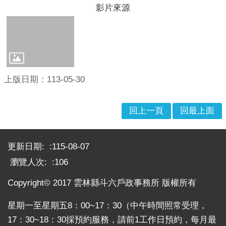
意
影片來源
交
流
相
關
連
上版日期：113-05-30
結
網
回上一頁
回最上面
站
導
:::
覽
更新日期:
115-08-07
檢
瀏覽人次:
106
索
Copyright© 2017 雲林縣斗六戶政事務所 版權所有
查
詢
星期一至星期五8：00~17：30（中午時間照常受理，
相
17：30~18：30採預約服務，請前1工作日預約，每月最