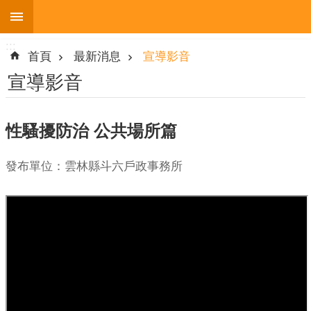
:::
跳到主要內容區塊
:::
進
首頁
最新消息
宣導影音
階
搜
宣導影音
尋
性騷擾防治 公共場所篇
機
發布單位：雲林縣斗六戶政事務所
關
簡
介
便
民
服
務
人