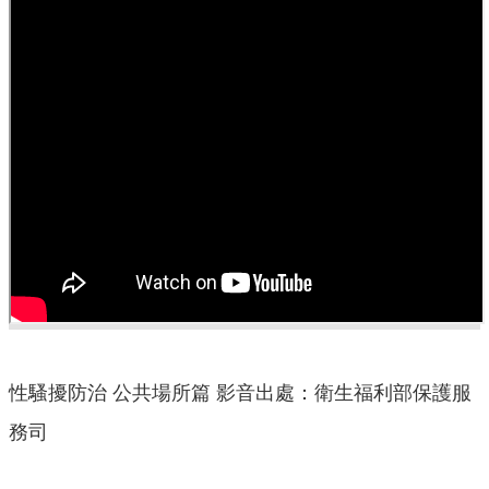
口
統
計
最
新
消
息
公
開
資
訊
主
題
性騷擾防治 公共場所篇 影音出處：衛生福利部保護服
專
區
務司
民