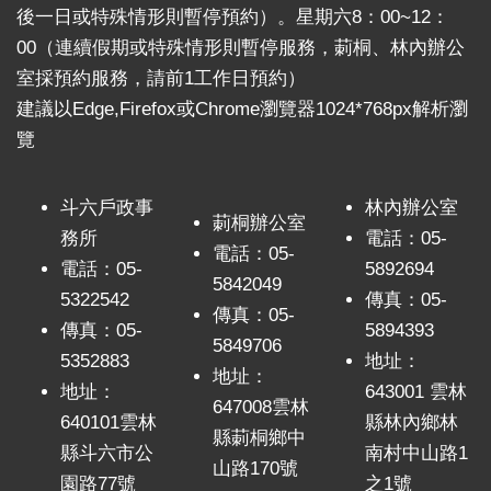
關
後一日或特殊情形則暫停預約）。星期六8：00~12：
連
00（連續假期或特殊情形則暫停服務，莿桐、林內辦公
結
室採預約服務，請前1工作日預約）
雲
建議以Edge,Firefox或Chrome瀏覽器1024*768px解析瀏
林
覽
縣
戶
政
斗六戶政事
林內辦公室
莿桐辦公室
入
務所
電話：05-
口
電話：05-
電話：05-
5892694
資
5842049
5322542
傳真：05-
訊
傳真：05-
網
傳真：05-
5894393
5849706
5352883
地址：
地址：
隱
地址：
643001 雲林
私
647008雲林
640101雲林
縣林內鄉林
權
縣莿桐鄉中
保
縣斗六市公
南村中山路1
山路170號
護
園路77號
之1號