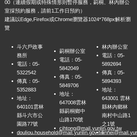
關
00（連續假期或特殊情形則暫停服務，莿桐、林內辦公
連
室採預約服務，請前1工作日預約）
結
建議以Edge,Firefox或Chrome瀏覽器1024*768px解析瀏
雲
覽
林
縣
斗六戶政事
林內辦公室
戶
莿桐辦公室
務所
電話：05-
政
電話：05-
入
電話：05-
5892694
5842049
口
5322542
傳真：05-
資
傳真：05-
傳真：05-
5894393
訊
5849706
5352883
地址：
網
地址：
地址：
643001 雲林
647008雲林
隱
640101雲林
縣林內鄉林
縣莿桐鄉中
私
縣斗六市公
南村中山路1
權
山路170號
園路77號
之1號
保
cihtong@mail.yunlin.gov.tw
douliou.household@mail.yunlin.gov.tw
linnei@mail.yun
護