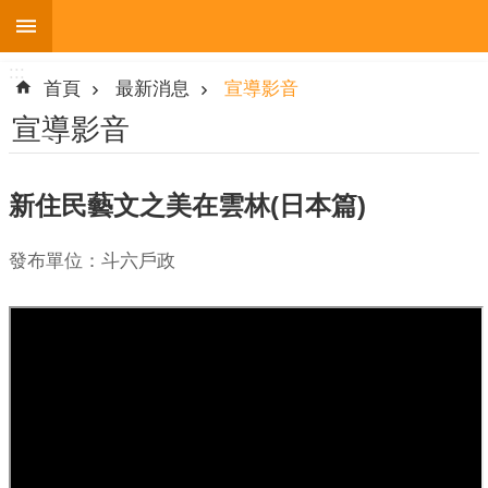
:::
跳到主要內容區塊
:::
進
首頁
最新消息
宣導影音
階
搜
宣導影音
尋
新住民藝文之美在雲林(日本篇)
機
發布單位：斗六戶政
關
簡
介
便
民
服
務
人