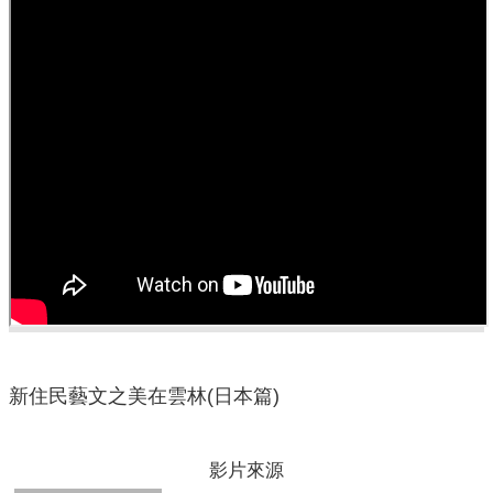
口
統
計
最
新
消
息
公
開
資
訊
主
題
新住民藝文之美在雲林(日本篇)
專
區
影片來源
民