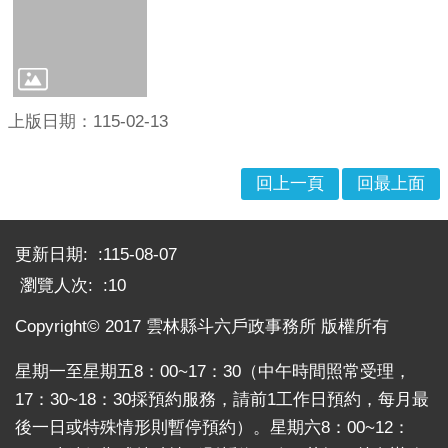
意
交
流
相
關
上版日期：115-02-13
連
結
回上一頁
回最上面
網
:::
站
更新日期:
115-08-07
導
覽
瀏覽人次:
10
檢
Copyright© 2017 雲林縣斗六戶政事務所 版權所有
索
查
星期一至星期五8：00~17：30（中午時間照常受理，
詢
17：30~18：30採預約服務，請前1工作日預約，每月最
後一日或特殊情形則暫停預約）。星期六8：00~12：
相