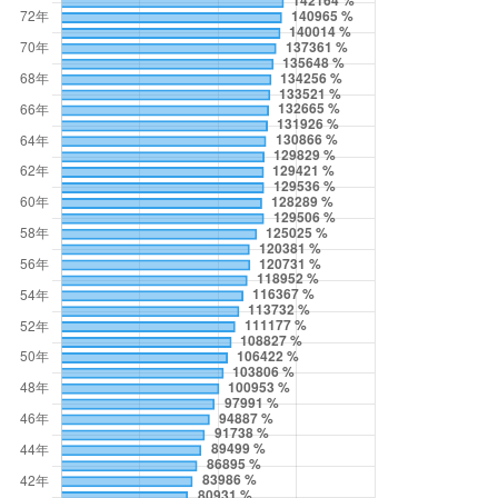
意
交
流
相
關
連
結
網
站
導
覽
檢
索
查
詢
相