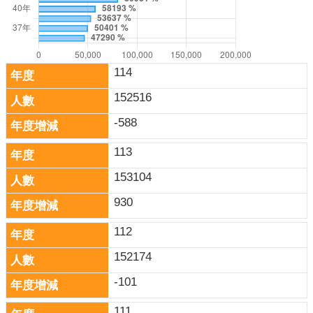
關
連
結
雲
114
林
縣
152516
戶
-588
政
入
113
口
資
153104
訊
930
網
112
隱
私
152174
權
-101
保
護
111