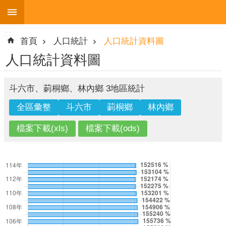
:::
跳到主要內容區塊
:::
進
首頁
人口統計
人口統計資料圖
階
搜
人口統計資料圖
尋
斗六市、莿桐鄉、林內鄉 3地區統計
機
關
簡
介
便
民
服
務
人