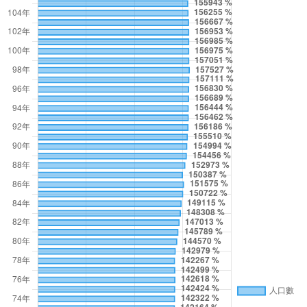
口
統
計
最
新
消
息
公
開
資
訊
主
題
專
區
民