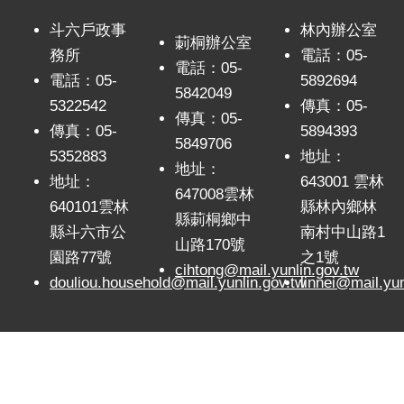
意
交
斗六戶政事
林內辦公室
莿桐辦公室
流
務所
電話：05-
電話：05-
電話：05-
5892694
相
5842049
關
5322542
傳真：05-
傳真：05-
連
傳真：05-
5894393
5849706
結
5352883
地址：
地址：
地址：
643001 雲林
網
647008雲林
640101雲林
縣林內鄉林
站
縣莿桐鄉中
導
縣斗六市公
南村中山路1
山路170號
覽
園路77號
之1號
cihtong@mail.yunlin.gov.tw
douliou.household@mail.yunlin.gov.tw
linnei@mail.yun
檢
索
查
詢
相