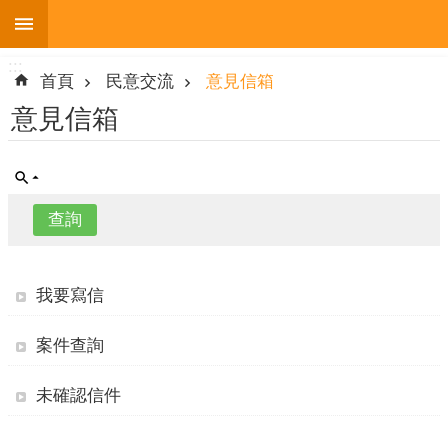
:::
跳到主要內容區塊
:::
進
首頁
民意交流
意見信箱
階
搜
意見信箱
尋
機
關
簡
我要寫信
介
便
案件查詢
民
服
未確認信件
務
人