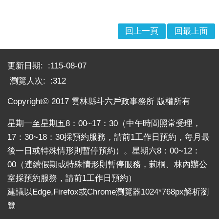
口
統
回上一頁
回最上面
計
最
:::
新
更新日期:
115-08-07
消
瀏覽人次:
312
息
Copyright© 2017 雲林縣斗六戶政事務所 版權所有
公
開
星期一至星期五8：00~17：30（中午時間照常受理，
資
17：30~18：30採預約服務，請前1工作日預約，每月最
訊
後一日或特殊情形則暫停預約）。星期六8：00~12：
主
00（連續假期或特殊情形則暫停服務，莿桐、林內辦公
題
室採預約服務，請前1工作日預約）
專
建議以Edge,Firefox或Chrome瀏覽器1024*768px解析瀏
區
覽
民