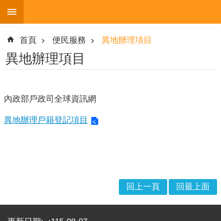
:::
跳到主要內容區塊
:::
進
首頁
便民服務
異地辦理項目
階
搜
異地辦理項目
尋
內政部戶政司全球資訊網
機
異地辦理戶籍登記項目
關
簡
介
便
民
回上一頁
回最上面
服
務
:::
人