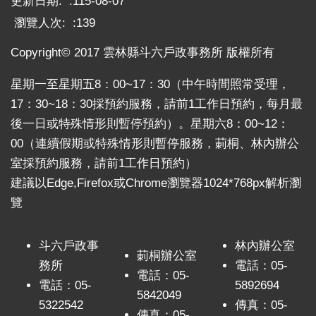
更新日期:
115-08-07
口
瀏覽人次:
139
統
計
Copyright© 2017 雲林縣斗六戶政事務所 版權所有
最
星期一至星期五8：00~17：30（中午時間照常受理，
新
17：30~18：30採預約服務，請前1工作日預約，每月最
消
後一日或特殊情形則暫停預約）。星期六8：00~12：
息
00（連續假期或特殊情形則暫停服務，莿桐、林內辦公
公
室採預約服務，請前1工作日預約）
開
建議以Edge,Firefox或Chrome瀏覽器1024*768px解析瀏
資
訊
覽
主
題
斗六戶政事
林內辦公室
莿桐辦公室
專
務所
電話：05-
電話：05-
區
電話：05-
5892694
5842049
5322542
傳真：05-
民
傳真：05-