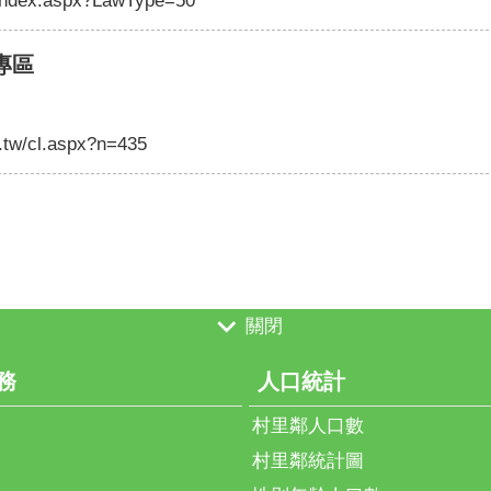
w/index.aspx?LawType=50
專區
v.tw/cl.aspx?n=435
關閉
務
人口統計
村里鄰人口數
村里鄰統計圖