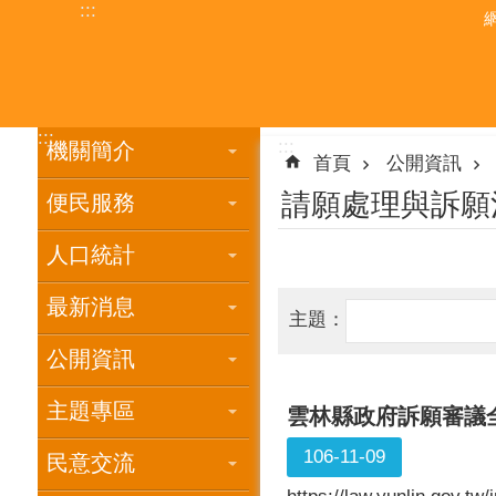
:::
跳到主要內容區塊
:::
:::
機關簡介
首頁
公開資訊
請願處理與訴願
便民服務
人口統計
最新消息
主題：
公開資訊
主題專區
雲林縣政府訴願審議
106-11-09
民意交流